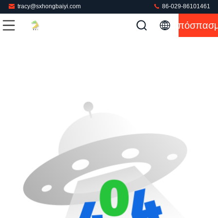
tracy@sxhongbaiyi.com
86-029-86101461
Απόσπασ