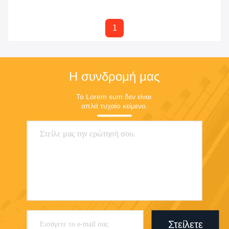
1
Η συνδρομή μας
Το Lorem sum δεν είναι 
απλά τυχαίο κείμενο.
Στείλετε