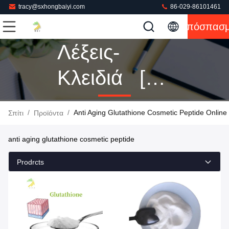
tracy@sxhongbaiyi.com
86-029-86101461
Απόσπασ
Λέξεις-
Κλειδιά [
Anti Aging
/
/
Anti Aging Glutathione Cosmetic Peptide Onlin
Σπίτι
Προϊόντα
Glutathione
anti aging glutathione cosmetic peptide
Cosmetic
Prodrcts
Peptide ]
Αντιστοιχία