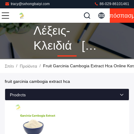
tracy@sxhongbaiyi.com
86-029-86101461
Απόσπασ
Λέξεις-
Κλειδιά [
Fruit
/
/
Fruit Garcinia Cambogia Extract Hca Online Κ
Σπίτι
Προϊόντα
Garcinia
fruit garcinia cambogia extract hca
Cambogia
Prodrcts
Extract Hca
]