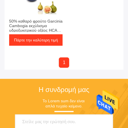
Αντιστοιχία
1 Προϊόντα
50% καθαρό φρούτο Garcinia
Cambogia εκχύλισμα
υδροξυκιτρικού οξέος HCA
σκόνη
Πάρτε την καλύτερη τιμή
1
Η συνδρομή μας
Το Lorem sum δεν είναι 
απλά τυχαίο κείμενο.