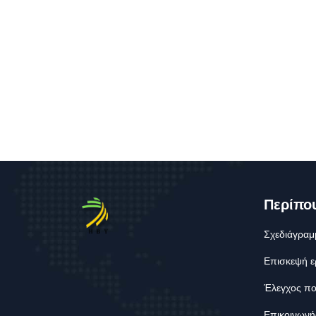
Περίπο
Σχεδιάγραμ
Επισκεψή ε
Έλεγχος πο
Επικοινωνή