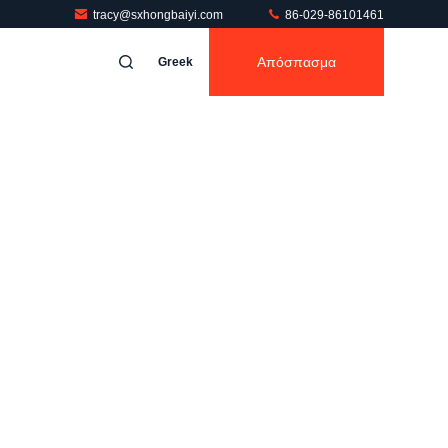
tracy@sxhongbaiyi.com
86-029-86101461
Απόσπασμα
Greek