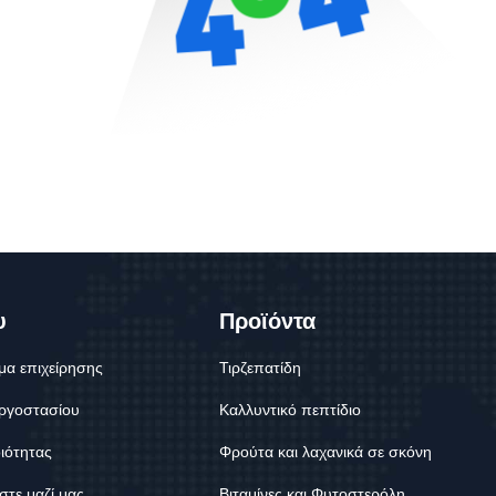
υ
Προϊόντα
μα επιχείρησης
Τιρζεπατίδη
ργοστασίου
Καλλυντικό πεπτίδιο
ιότητας
Φρούτα και λαχανικά σε σκόνη
στε μαζί μας
Βιταμίνες και Φυτοστερόλη