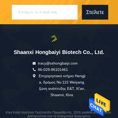
Στείλετε
Shaanxi Hongbaiyi Biotech Co., Ltd.
tracy@sxhongbaiyi.com
86-029-86101461
Επιχειρησιακό κτήριο Hengji
a, δρόμος No.115 Weiyang,
ζώνη ανάπτυξης E&T, Xi'an,
Shaanxi, Κίνα.
Κίνα Καλή ποιότητα Τιρζεπατίδη Προμηθευτής. 2026 peptide-powder.com .
Διατηρούνται όλα τα πνευματικά δικαιώματα.