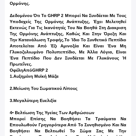
Ορμόνης.
Δεδομένου Ότι Το GHRP 2 Μπορεί Να Συνδέεται Με Τους
Υποδοχείς Της Ορμόνης Ανάπτυξης, Έχει Μελετηθεί
Εκτενώς Για Τις Ικανότητές Του Να Βοηθά Στη Διακριση
Της Ορμόνης Ανάπτυξης, Καθώς Και Στην Όρεξη Και
Την Κατανάλωση Τροφής.Το Ίδιο Το Συνθετικό Πεπτίδιο
Αποτελείται Από Έξι Αμινοξέα Και Είναι Ένα Μη
Γλυκοζυλιωμένο Πολυπεπτίδιο, Με Άλλα Λόγια, Είναι
Ένα Πεπτίδιο Που Δεν Συνδέεται Με Γλυκάνους Ή
Πρωτεΐνες.
Οφέλη
Από
GHRP 2
1.Αυξημένη Μυϊκή Μάζα
2.Μείωση Του Σωματικού Λίπους
3.Μεγαλύτερη Ευελιξία
4• Βελτίωση Της Υγείας Των Αρθρώσεων
Μπορεί Επίσης Να Βοηθήσει Τα Τραύματα Να
Επουλωθούν Γρηγορότερα Από Το Συνηθισμένο Και Να
Βοηθήσει Να Βελτιωθεί Το Σώμα Σας Με Την