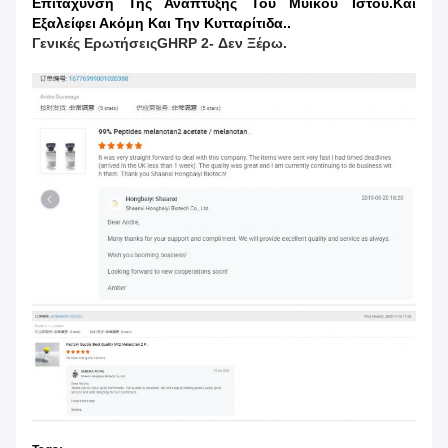
Επιτάχυνση Της Ανάπτυξης Του Μυϊκού Ιστού.και
Εξαλείφει Ακόμη Και Την Κυτταρίτιδα..
Γενικές Ερωτήσεις
GHRP 2
- Δεν Ξέρω.