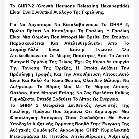
Το GHRP-2 (Growth Hormone Releasing Hexapeptide)
Είναι Ένα Συνθετικό Ανάλογο Της Γκρελίνης.
Για Να Αρχίσουμε Να Καταλαβαίνουμε Το GHRP 2,
Πρώτα Πρέπει Να Κοιτάξουμε Τη Γραλίνη. Η Γραλίνη
Είναι Μια Ορμόνη Που Μπορεί Να Βρεθεί Στο Στομάχι.
Παρασκευάζεται Και Απελευθερώνεται Από Το
Στομάχι.αλλά Είναι Επίσης Γνωστό Ότι
Απελευθερώνεται Σε Μικρές Ποσότητες Από Το Λεπτό
ΈντεροΗ Ορμόνη Της Πείνας Έχει Ως Κύρια Λειτουργία
Την Τόνωση Της Όρεξης, Η Οποία Αυξάνει Την
Πρόσληψη Τροφής Και Την Αποθήκευση Λίπους.Αυτό
Είναι Και Καλό Και Κακό.Φυσικά, Όλοι Δεν Θέλουμε Να
Αυξήσουμε Το Βάρος Μας Με Τη Μορφή Λίπους.
Ωστόσο, Αυτό Μπορεί Επίσης Να Σας Ωφελήσει Καθώς
Γυμνάζεστε, Επειδή Ξοδεύετε Το Λίπος Ως Ενέργεια.
Το GHRP 2 Θεωρείται Συνθετικός Αγωνιστής Της
Γραλίνης, Πράγμα Που Σημαίνει Ότι Δημιουργεί Μια
Φυσιολογική Απόκριση Όταν Συνδυάζεται Με Έναν
Υποδοχέα Αυξητικής Ορμόνης.Βοηθά Στην Έκκριση Της
Αυξητικής ΟρμόνηςΤο Ακρωνύμιο GHRP Κυριολεκτικά
Μεταφράζεται Ως Πεπτίδιο Απελευθέρωσης Αυξητικής