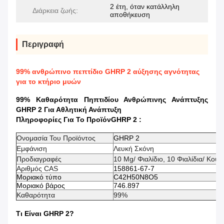
2 έτη, όταν κατάλληλη
Διάρκεια ζωής:
αποθήκευση
Περιγραφή
99% ανθρώπινο πεπτίδιο GHRP 2 αύξησης αγνότητας
για το κτήριο μυών
99% Καθαρότητα Πηπτιδίου Ανθρώπινης Ανάπτυξης
GHRP 2 Για Αθλητική Ανάπτυξη
Πληροφορίες Για Το Προϊόν
GHRP 2
:
Ονομασία Του Προϊόντος
GHRP 2
Εμφάνιση
Λευκή Σκόνη
Προδιαγραφές
10 Mg/ Φιαλίδιο, 10 Φιαλίδια/ Κουτί
Αριθμός CAS
158861-67-7
Μοριακό τύπο
C42H50N8O5
Μοριακό βάρος
746.897
Καθαρότητα
99%
Τι Είναι
GHRP 2
?