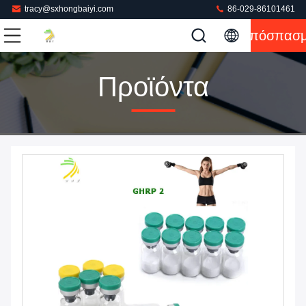
tracy@sxhongbaiyi.com
86-029-86101461
Απόσπασ
Προϊόντα