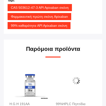
Tags:
CAS 503612-47-3 API Apixaban σκόνη
Φαρμακευτική πρώτη σκόνη Apixaban
99% καθαρότητα API Apixaban σκόνη
Παρόμοια προϊόντα
H.G.H 191AA
99%HPLC Πηπτίδια
99