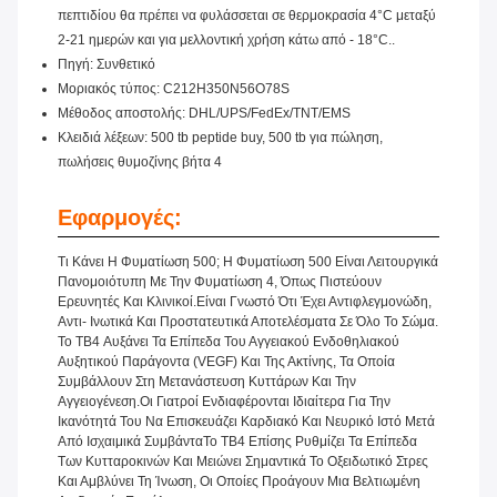
πεπτιδίου θα πρέπει να φυλάσσεται σε θερμοκρασία 4°C μεταξύ
2-21 ημερών και για μελλοντική χρήση κάτω από - 18°C..
Πηγή: Συνθετικό
Μοριακός τύπος: C212H350N56O78S
Μέθοδος αποστολής: DHL/UPS/FedEx/TNT/EMS
Κλειδιά λέξεων: 500 tb peptide buy, 500 tb για πώληση,
πωλήσεις θυμοζίνης βήτα 4
Εφαρμογές:
Τι Κάνει Η Φυματίωση 500; Η Φυματίωση 500 Είναι Λειτουργικά
Πανομοιότυπη Με Την Φυματίωση 4, Όπως Πιστεύουν
Ερευνητές Και Κλινικοί.Είναι Γνωστό Ότι Έχει Αντιφλεγμονώδη,
Αντι- Ινωτικά Και Προστατευτικά Αποτελέσματα Σε Όλο Το Σώμα.
Το TB4 Αυξάνει Τα Επίπεδα Του Αγγειακού Ενδοθηλιακού
Αυξητικού Παράγοντα (VEGF) Και Της Ακτίνης, Τα Οποία
Συμβάλλουν Στη Μετανάστευση Κυττάρων Και Την
Αγγειογένεση.Οι Γιατροί Ενδιαφέρονται Ιδιαίτερα Για Την
Ικανότητά Του Να Επισκευάζει Καρδιακό Και Νευρικό Ιστό Μετά
Από Ισχαιμικά ΣυμβάνταΤο TB4 Επίσης Ρυθμίζει Τα Επίπεδα
Των Κυτταροκινών Και Μειώνει Σημαντικά Το Οξειδωτικό Στρες
Και Αμβλύνει Τη Ίνωση, Οι Οποίες Προάγουν Μια Βελτιωμένη