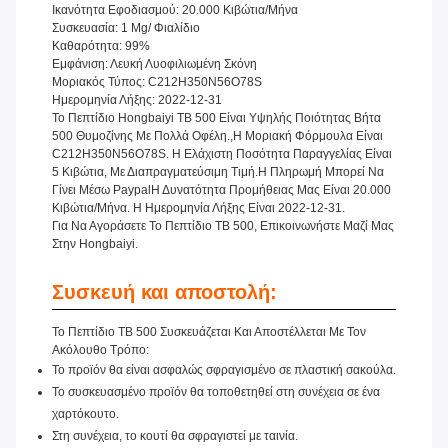
Ικανότητα Εφοδιασμού: 20.000 Κιβώτια/μήνα
Συσκευασία: 1 Mg/ Φιαλίδιο
Καθαρότητα: 99%
Εμφάνιση: Λευκή Λυοφιλιωμένη Σκόνη
Μοριακός Τύπος: C212H350N56O78S
Ημερομηνία Λήξης: 2022-12-31
Το Πεπτίδιο Hongbaiyi TB 500 Είναι Υψηλής Ποιότητας Βήτα
500 Θυμοζίνης Με Πολλά Οφέλη.,Η Μοριακή Φόρμουλα Είναι
C212H350N56O78S. Η Ελάχιστη Ποσότητα Παραγγελίας Είναι
5 Κιβώτια, Με Διαπραγματεύσιμη Τιμή.Η Πληρωμή Μπορεί Να
Γίνει Μέσω PaypalΗ Δυνατότητα Προμήθειας Μας Είναι 20.000
Κιβώτια/μήνα. Η Ημερομηνία Λήξης Είναι 2022-12-31.
Για Να Αγοράσετε Το Πεπτίδιο TB 500, Επικοινωνήστε Μαζί Μας
Στην Hongbaiyi.
Συσκευή και αποστολή:
Το Πεπτίδιο TB 500 Συσκευάζεται Και Αποστέλλεται Με Τον
Ακόλουθο Τρόπο:
Το προϊόν θα είναι ασφαλώς σφραγισμένο σε πλαστική σακούλα.
Το συσκευασμένο προϊόν θα τοποθετηθεί στη συνέχεια σε ένα
χαρτόκουτο.
Στη συνέχεια, το κουτί θα σφραγιστεί με ταινία.