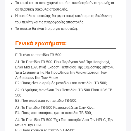
Το κουτί και το περιεχόμενό του θα τοποθετηθούν στη συνέχεια
σε πλαστική σακούλα αποστολής.
Η σακούλα αποστολής θα φέρει σαφή ετικέτα με τη διεύθυνση
του πελάτη και τις πληροφορίες αποστολής.
Το πακέτο θα είναι έτοιμο για αποστολή.
Γενικά ερωτήματα:
Ε: Τι είναι το πεπτίδιο TB-500;
Α1: Το Πεπτίδιο TB-500, Που Παράγεται Από Την Hongbaiyi,
Είναι Μια Συνθετική Έκδοση Πεπτιδίου Της Θυμοσίνης Βήτα-4.
Έχει Σχεδιαστεί Για Να Προωθήσει Την Αποκατάσταση Των
Αρθρώσεων Και Των Μυών.
Ε2: Ποιος είναι ο αριθμός μοντέλου του πεπτιδίου TB-500;
Α2: Ο Αριθμός Μοντέλου Του Πεπτιδίου TB-500 Είναι HBY-TB
500.
Ε3: Πού παράγεται το πεπτίδιο TB-500;
Α3: Το Πεπτίδιο TB-500 Κατασκευάζεται Στην Κίνα.
Ε4: Ποιες πιστοποιήσεις έχει το πεπτίδιο TB-500;
Α4: Το Πεπτίδιο TB-500 Έχει Πιστοποιηθεί Από Την HPLC, Την
MS Και Την COA.
Ε5: Πόσο κοστίζει το πεπτίδιο TB-500;