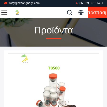
tracy@sxhongbaiyi.com
86-029-86101461
Απόσπασ
Προϊόντα