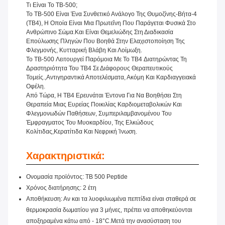
Τι Είναι Το TB-500;
Το TB-500 Είναι Ένα Συνθετικό Ανάλογο Της Θυμοζίνης-Βήτα-4
(TB4), Η Οποία Είναι Μια Πρωτεΐνη Που Παράγεται Φυσικά Στο
Ανθρώπινο Σώμα.και Είναι Θεμελιώδης Στη Διαδικασία
Επούλωσης Πληγών Που Βοηθά Στην Ελαχιστοποίηση Της
Φλεγμονής, Κυτταρική Βλάβη Και Λοίμωξη.
Το TB-500 Λειτουργεί Παρόμοια Με Το TB4 Διατηρώντας Τη
Δραστηριότητα Του TB4 Σε Διάφορους Θεραπευτικούς
Τομείς.,αντιγηραντικά Αποτελέσματα, Ακόμη Και Καρδιαγγειακά
Οφέλη.
Από Τώρα, Η ΤΒ4 Ερευνάται Έντονα Για Να Βοηθήσει Στη
Θεραπεία Μιας Ευρείας Ποικιλίας Καρδιομεταβολικών Και
Φλεγμονωδών Παθήσεων, Συμπεριλαμβανομένου Του
Έμφραγματος Του Μυοκαρδίου, Της Ελκώδους
Κολίτιδας,κερατίτιδα Και Νεφρική Ίνωση.
Χαρακτηριστικά:
Ονομασία προϊόντος: TB 500 Peptide
Χρόνος διατήρησης: 2 έτη
Αποθήκευση: Αν και τα λυοφιλιωμένα πεπτίδια είναι σταθερά σε
θερμοκρασία δωματίου για 3 μήνες, πρέπει να αποθηκεύονται
αποξηραμένα κάτω από - 18°C.Μετά την ανασύσταση του