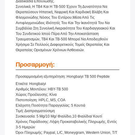
Διαδικασία Επούλωσης.
Συνολικά, Η TB4 Και Η TB-500 Έχουν Τη Δυνατότητα Να
Θεραπεύσουν Ηπατική, Νεφρική Και Καρδιακή Βλάβη Και
Φλεγμονώδης Νόσος Του Εντέρου.Μέσα Από Τις
Αντιφλεγμονώδεις Ιδιότητές Του Και Την Ικανότητά Του Να
Συμβάλλει Στη Συνολική Ακεραιότητα Του Καρδιαγγειακού Και
Του Συνδετικού Ιστού Πέρα Από Την Αποκατάσταση
Τραυματισμών, TB4 Και TB-500 Μπορεί Να Αποδειχθούν
Χρήσιμα Σε Πολλούς Διαφορετικούς Τομείς Θεραπείας Και
Θεραπείας Ορισμένων Χρόνιων Ασθενειών.
Προσαρμογή:
Προσαρμοσμένη εξυπηρέτηση: Hongbaiyi TB 500 Peptide
Ετικέτα: Hongbaiyi
Αριθμός Μοντέλου: HBY-TB 500
Χώρος Προέλευσης: Κίνα
Πιστοποίηση: HPLC, MS, COA
Ελάχιστη Ποσότητα Παραγγελίας: 5 Κουτιά
Τιμή: Διαπραγματεύσιμη
Συσκευασία: 5 Mg/10 Mg/ Φιαλίδιο,10 Φιαλίδια/ Κουτί
Χρόνος Παράδοσης: Λήψη Προκαταβολικής Πληρωμής, Εντός
3-5 Ημερών
Όροι Πληρωμής: Paypal, L/C, Moneygram, Western Union, T/T