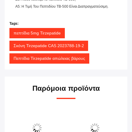
Α5: Η Τιμή Του Πεπτιδίου TB-500 Είναι Διαπραγματεύσιμη.
Tags:
πεπτίδια 5mg Tirzepatide
Σκόνη Tirzepatide CAS 2023788-19-2
Πεπτίδια Tirzepatide απώλειας βάρους
Παρόμοια προϊόντα