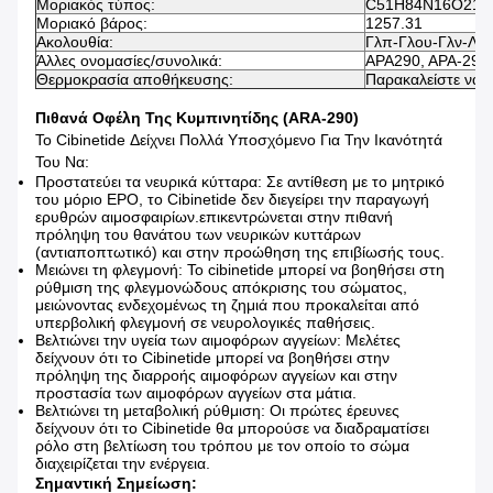
Μοριακός τύπος:
C51H84N16O21
Μοριακό βάρος:
1257.31
Ακολουθία:
Γλπ-Γλου-Γλν-Λεο
Άλλες ονομασίες/συνολικά:
ΑΡΑ290, ΑΡΑ-290 (
Θερμοκρασία αποθήκευσης:
Παρακαλείστε να σ
Πιθανά Οφέλη Της Κυμπινητίδης (ARA-290)
Το Cibinetide Δείχνει Πολλά Υποσχόμενο Για Την Ικανότητά
Του Να:
Προστατεύει τα νευρικά κύτταρα: Σε αντίθεση με το μητρικό
του μόριο EPO, το Cibinetide δεν διεγείρει την παραγωγή
ερυθρών αιμοσφαιρίων.επικεντρώνεται στην πιθανή
πρόληψη του θανάτου των νευρικών κυττάρων
(αντιαποπτωτικό) και στην προώθηση της επιβίωσής τους.
Μειώνει τη φλεγμονή: Το cibinetide μπορεί να βοηθήσει στη
ρύθμιση της φλεγμονώδους απόκρισης του σώματος,
μειώνοντας ενδεχομένως τη ζημιά που προκαλείται από
υπερβολική φλεγμονή σε νευρολογικές παθήσεις.
Βελτιώνει την υγεία των αιμοφόρων αγγείων: Μελέτες
δείχνουν ότι το Cibinetide μπορεί να βοηθήσει στην
πρόληψη της διαρροής αιμοφόρων αγγείων και στην
προστασία των αιμοφόρων αγγείων στα μάτια.
Βελτιώνει τη μεταβολική ρύθμιση: Οι πρώτες έρευνες
δείχνουν ότι το Cibinetide θα μπορούσε να διαδραματίσει
ρόλο στη βελτίωση του τρόπου με τον οποίο το σώμα
διαχειρίζεται την ενέργεια.
Σημαντική Σημείωση: