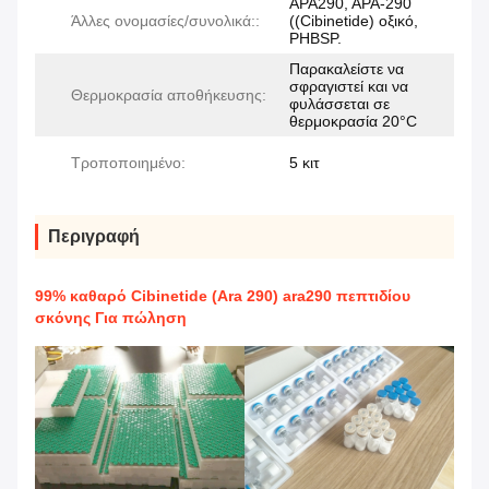
ΑΡΑ290, ΑΡΑ-290
Άλλες ονομασίες/συνολικά::
((Cibinetide) οξικό,
PHBSP.
Παρακαλείστε να
σφραγιστεί και να
Θερμοκρασία αποθήκευσης:
φυλάσσεται σε
θερμοκρασία 20°C
Τροποποιημένο:
5 κιτ
Περιγραφή
99% καθαρό Cibinetide (Ara 290) ara290 πεπτιδίου
σκόνης Για πώληση