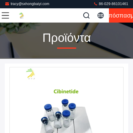
tracy@sxhongbaiyi.com
86-029-86101461
Απόσπασ
Προϊόντα