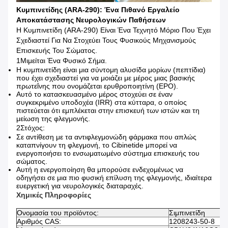
Κυμπινετίδης (ARA-290): Ένα Πιθανό Εργαλείο
Αποκατάστασης Νευρολογικών Παθήσεων
Η Κυμπινετίδη (ARA-290) Είναι Ένα Τεχνητό Μόριο Που Έχει
Σχεδιαστεί Για Να Στοχεύει Τους Φυσικούς Μηχανισμούς
Επισκευής Του Σώματος.
1Μιμείται Ένα Φυσικό Σήμα.
Η κυμπινετίδη είναι μια σύντομη αλυσίδα μορίων (πεπτίδια)
που έχει σχεδιαστεί για να μοιάζει με μέρος μιας βασικής
πρωτεΐνης που ονομάζεται ερυθροποιητίνη (EPO).
Αυτό το κατασκευασμένο μέρος στοχεύει σε έναν
συγκεκριμένο υποδοχέα (IRR) στα κύτταρα, ο οποίος
πιστεύεται ότι εμπλέκεται στην επισκευή των ιστών και τη
μείωση της φλεγμονής.
2Στόχος:
Σε αντίθεση με τα αντιφλεγμονώδη φάρμακα που απλώς
καταπνίγουν τη φλεγμονή, το Cibinetide μπορεί να
ενεργοποιήσει το ενσωματωμένο σύστημα επισκευής του
σώματος.
Αυτή η ενεργοποίηση θα μπορούσε ενδεχομένως να
οδηγήσει σε μια πιο φυσική επίλυση της φλεγμονής, ιδιαίτερα
ευεργετική για νευρολογικές διαταραχές.
Χημικές Πληροφορίες
Ονομασία του προϊόντος:
Σιμπινετίδη
Αριθμός CAS:
1208243-50-8