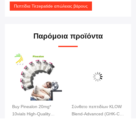
Πεπτίδια Tirzepatide απώλειας βάρους
Παρόμοια προϊόντα
tic
Buy Pinealon 20mg*
Σύνθετο πεπτιδίων KLOW
MW
r
10vials High-Quality
Blend-Advanced (GHK-Cu
(2
Peptides 99% Purity
| BPC-157 | TB-500 | KPV)
Έρ
80 Mg
Κα
ιμή
Πάρτε την καλύτερη τιμή
Πάρτε την καλύτερη τιμή
Πά