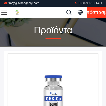
tracy@sxhongbaiyi.com
86-029-86101461
Απόσπασ
Προϊόντα